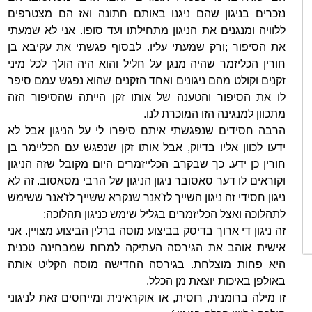
נזכרים בניגון שהם ניגנו באותם חתונה ואז הם מצטרפים
ללוויה ומנגנים את הניגון מתחילתו ועד סופו. אני לא שמעתי
את הסיפור ;ורק שמעתי עליו. לבסוף פגשתי את עקיבא בן
חורין הכליזמר שהיה מנגן על חליל והוא היה הולך לכל מיני
זקנים וקולט מהם ניגונים ואחד הזקנים שהוא נפגש עמם סיפר
לו את הסיפור והטענה של אותו זקן הייתה שהסיפור הזה
מתכוון למנגינה הזו המוכרת לנו.
הרבה חסידים שנפגשתי איתם סיפרו לי על הניגון אבל לא
ידעו לכוון אליו בדיוק, אבל אותו זקן שנפגש עם הכליימר בן
חורין כן ידע. כך שבקרב הכלייזמרים היום מקובל שזה הניגון
וקוראים לו דער סאסובר ניגון הניגון של הרבי מסאסוב. זה לא
ניגון חסידי זה ניגון השייך לז'אנר שנקרא ששייך לז'אנר ששימש
לתהלוכה ואצל הכליזמרים בגליל שימש כניגון תהלוכה:
זה ניגון די ארוך בדיסק בביצוע מוסה ברלין הביצוע מצויין. אני
אישית אוהב את הגירסה העתיקה למרות שמבחינה טכנית
היא פחות מוצלחת. בגירסה החדישה מוסה הקליט אותה
באולפן באיכות יוצאת מן הכלל.
זו מילה ברומנית, רוסית, או אוקראינית ומייחסים זאת לניגוני