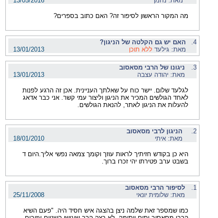
מאת: נחמן
13/05/2016
מה המקור הראשון לסיפור זה? האם כתוב בספרים?
4.
האם יש גם הקלטה של הניגון?
מאת: גילעד
ללא תוכן
13/01/2013
3.
ניגונו של הרבי מסאסוב
מאת: יהודה עצבה
13/01/2013
לגלעד שלום. יישר כוח על שאלתך העניינית. אכן זה הרגע לפנות
לאחד הגולשים המכיר את הניגון וליצור עמי קשר. אני כבר אדאג
להעלות את הניגון לאתר, להנאת הגולשים.
2.
הניגון לרבי מסאסוב
מאת: איתי
18/01/2010
היא כן בקודש חזיתיך לראות עוזך וקומך צמאה נפשי אליך.היום ד
בשבט ערב פטירתו יהי זכרו ברוך.
1.
לסיפור הרבי מסאסוב
מאת: שלומית יונאי
25/11/2008
כמו שמספר זאת שלמה ניצן בהצגה איש חסיד היה. "פעם השיא
הרבי מסאסוב יתום ויתומה. לא רצה הרב שיגישו השניים עזובים