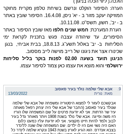
הולכה.( ליווי הכלה בניגון )
הערה: הסיפור הוקלט ונרשם בשיחת טלפון מקרית מחוקר
המוזיקה יעקב מזור ב - יא' ניסן, 16.4.08. הסיפור שובץ באתר
ב - יב', חשון, תשס"ט. 10.11.08.
הערת המערכת:
חמש שנים חלפו
מאז שובץ הסיפור באתר
הסיפורים, עד שיהודה עצבה פגש בתכנית לקראת ימי
הסליחות ב- יב' באלול תשע"ג. 18.8.13, בבית אביחי, בנגן
שכינורו אצר את ניגונו של רייב מוישה לייב מססוב.
הניגון תועד בשעה 02.00 לפנות בוקר בליל סליחות
ירושלמי
והוא מוצא את עצמו כאן צמוד לסיפור עצמו.
9.
אבא שלי שלמה נולד בעיר סאסוב
מאת: נורית
13/03/2022
אבקשכם לעזור לי למצוא היסטוריה ומשפחה של אבא שלי שלמה
שנולד בעיר סאסוב (החבר של אבא שלי היה יצחק רפאל מאותה
עיר שר הדתות. אני לא יודעת פרטים על שם המשפחה שלו הוריו
היו משה ופייגה .אבא שלי נולד בשנת 1908 ויותר מאוחר גדל בעיר
לבוב ולמד להיות חייט מקצועי. אני לא יודעת עליו כמעט כלום
האם היה נשוי ואם היו לו ילדים. שם המשפחה שלו שונה ללינדר
בצבא אנדרס. הוא הגיע לארץ בשנת 1943 ונקרא שלמה לינדר כל