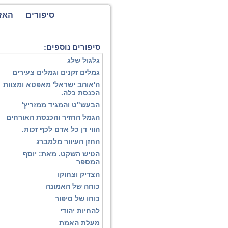
סיפורים
האז
סיפורים נוספים:
גלגול שלג
גמלים זקנים וגמלים צעירים
ה'אוהב ישראל' מאפטא ומצוות
הכנסת כלה.
הבעש"ט והמגיד ממזריץ'
הגמל החזיר והכנסת האורחים
הווי דן כל אדם לכף זכות.
החזן העיוור מלמברג
הטיש השקט. מאת: יוסף
המספר
הצדיק וצחוקו
כוחה של האמונה
כוחו של סיפור
להחיות יהודי
מעלת האמת