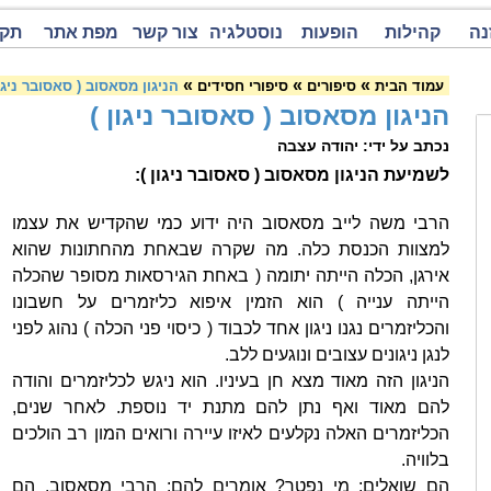
נה
קהילות
הופעות
נוסטלגיה
צור קשר
מפת אתר
תקנ
»
»
»
עמוד הבית
סיפורים
סיפורי חסידים
הניגון מסאסוב ( סאסובר ניגון
הניגון מסאסוב ( סאסובר ניגון )
נכתב על ידי: יהודה עצבה
לשמיעת הניגון מסאסוב ( סאסובר ניגון ):
הרבי משה לייב מסאסוב היה ידוע כמי שהקדיש את עצמו
למצוות הכנסת כלה. מה שקרה שבאחת מהחתונות שהוא
אירגן, הכלה הייתה יתומה ( באחת הגירסאות מסופר שהכלה
הייתה ענייה ) הוא הזמין איפוא כליזמרים על חשבונו
והכליזמרים נגנו ניגון אחד לכבוד ( כיסוי פני הכלה ) נהוג לפני
לנגן ניגונים עצובים ונוגעים ללב.
הניגון הזה מאוד מצא חן בעיניו. הוא ניגש לכליזמרים והודה
להם מאוד ואף נתן להם מתנת יד נוספת. לאחר שנים,
הכליזמרים האלה נקלעים לאיזו עיירה ורואים המון רב הולכים
בלוויה.
הם שואלים: מי נפטר? אומרים להם: הרבי מסאסוב. הם