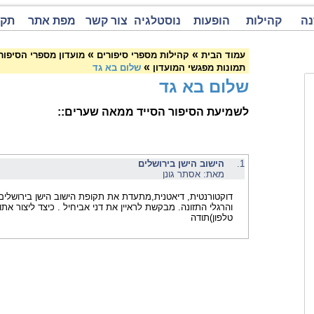
נה
קהילות
הופעות
נוסטלגיה
צור קשר
מפת אתר
תקנ
»
»
עמוד הבית
קהילות מספרי סיפורים
מועדון מספרי הסיפור
»
תמונות מפגשי המועדון
שלום בא גד
שלום בא גד
לשמיעת הסיפור הסייד ממאה שערים::
1.
הישוב הישן בירושלים
מאת: אסתר גונן
דוקטורנטית, דיאטנית,מתעדת את תקופת הישוב הישן בירושלים
והרגלי התזונה. מבקשת לראיין את דני אביחיל . כיצד ליצור אתו
טלפון)תודה