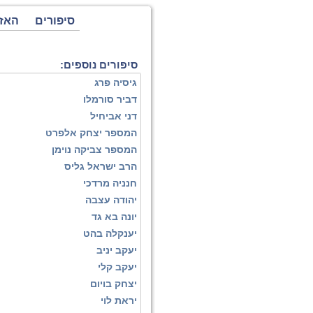
סיפורים
האז
סיפורים נוספים:
גיסיה פרג
דביר סורמלו
דני אביחיל
המספר יצחק אלפרט
המספר צביקה נוימן
הרב ישראל גליס
חנניה מרדכי
יהודה עצבה
יונה בא גד
יענקלה בהט
יעקב יניב
יעקב קלי
יצחק בויום
יראת לוי