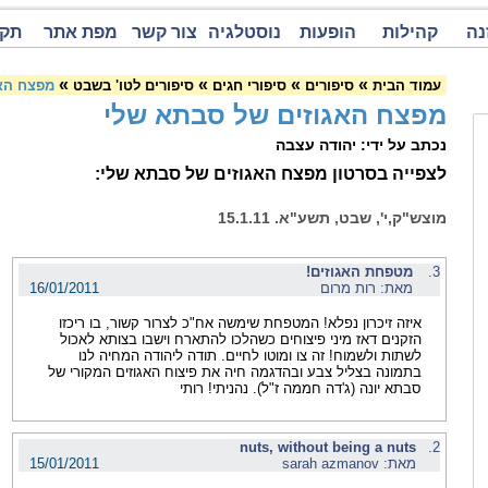
נה
קהילות
הופעות
נוסטלגיה
צור קשר
מפת אתר
תקנ
»
»
»
»
עמוד הבית
סיפורים
סיפורי חגים
סיפורים לטו' בשבט
מפצח האג
מפצח האגוזים של סבתא שלי
נכתב על ידי: יהודה עצבה
לצפייה בסרטון מפצח האגוזים של סבתא שלי:
מוצש"ק,י', שבט, תשע"א. 15.1.11
3.
מטפחת האגוזים!
מאת: רות מרום
16/01/2011
איזה זיכרון נפלא! המטפחת שימשה אח"כ לצרור קשור, בו ריכזו
הזקנים דאז מיני פיצוחים כשהלכו להתארח וישבו בצותא לאכול
לשתות ולשמוח! זה צו ומוטו לחיים. תודה ליהודה המחיה לנו
בתמונה בצליל צבע ובהדגמה חיה את פיצוח האגוזים המקורי של
סבתא יונה (ג'דה חממה ז"ל). נהניתי! רותי
nuts, without being a nuts
2.
מאת: sarah azmanov
15/01/2011