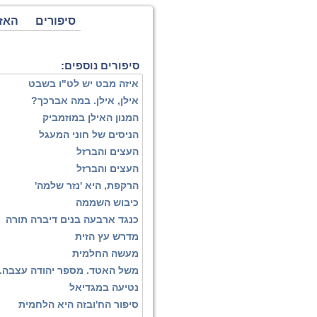
סיפורים
האז
סיפורים נוספים:
איזה מבט יש לט"ו בשבט
אילן, אילן. במה אברכך?
המנון האילן במוזמביק
הניסים של חוני המעגל
העצים והברזל
העצים והברזל
הרקפת, היא 'נזר שלמה'
כיבוש השממה
כנגד ארבעה בנים דיברה תורה
מדרש עץ הזית
מעשה החלמית
משל האטד. מספר יהודה עצבה.
נטיעה במגדיאל
סיפור הח'ובזה היא הלחמית